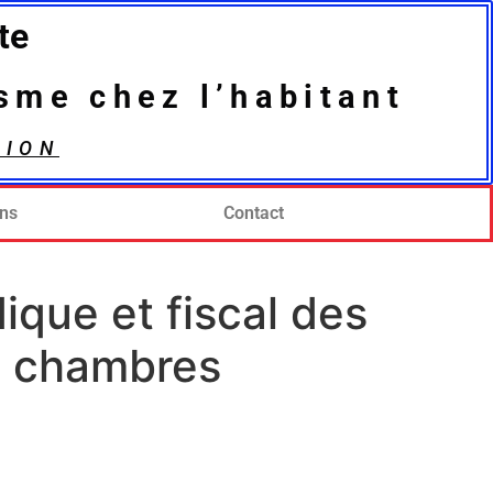
te
isme chez l’habitant
SION
ons
Contact
dique et fiscal des
e chambres