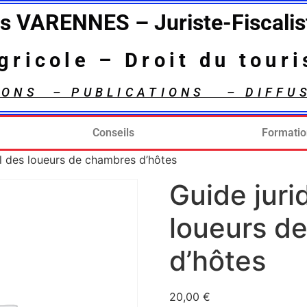
is VARENNES – Juriste-Fiscalis
agricole – Droit du tour
IONS – PUBLICATIONS – DIFFU
Conseils
Formati
al des loueurs de chambres d’hôtes
Guide juri
loueurs d
d’hôtes
20,00
€