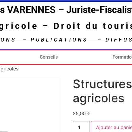
is VARENNES – Juriste-Fiscalis
agricole – Droit du tour
IONS – PUBLICATIONS – DIFFU
Conseils
Formati
agricoles
Structures
agricoles
25,00
€
Ajouter au pani