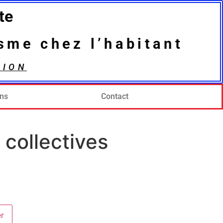
te
isme chez l’habitant
SION
ons
Contact
 collectives
er